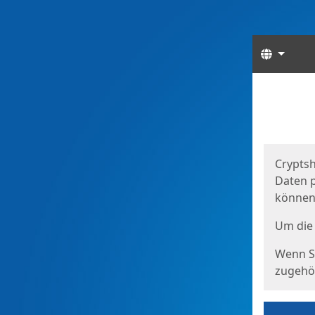
Sprach
Start
Starts
Cryptsh
Daten p
können
Um die 
Wenn Si
zugehör