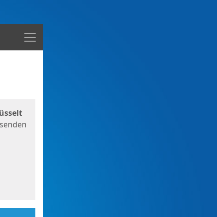
Menü
üsselt
 senden