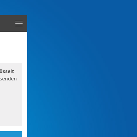
Menü
üsselt
 senden