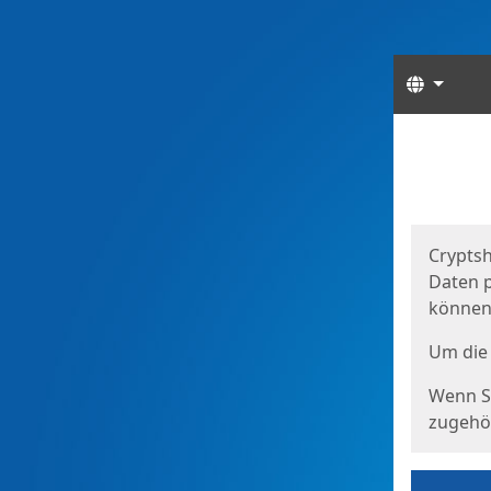
Sprach
Start
Starts
Cryptsh
Daten p
können
Um die 
Wenn Si
zugehör