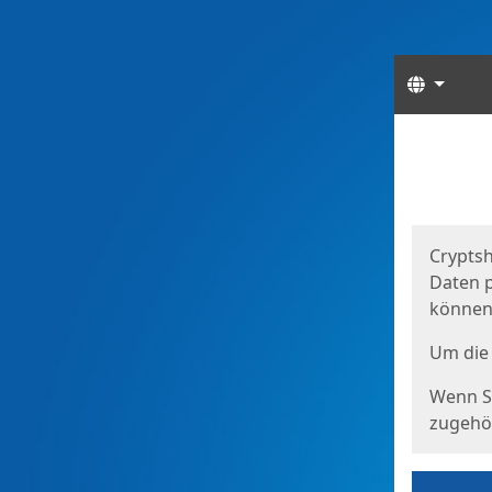
Sprach
Start
Starts
Cryptsh
Daten p
können
Um die 
Wenn Si
zugehör