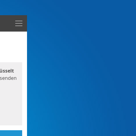
Menü
üsselt
 senden